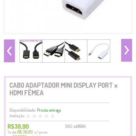
CABO ADAPTADOR MINI DISPLAY PORT x
HDMI FÊMEA
Disponibilidade:
Pronta entrega
Avaliação:
R$38,90
SKU:
sd1664
1
R$ 38,90
x
de
s/ juros