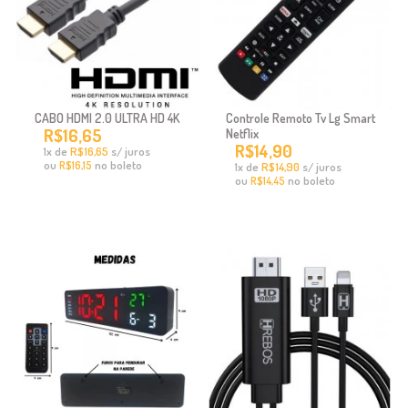
CABO HDMI 2.0 ULTRA HD 4K
Controle Remoto Tv Lg Smart
R$16,65
Netflix
R$14,90
x
de
R$16,65
s/ juros
1
ou
no boleto
R$16,15
x
de
R$14,90
s/ juros
1
ou
no boleto
R$14,45