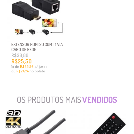
EXTENSOR HDMI 3D 30MT 1 VIA
CABO DE REDE
R$38,80
R$25,50
x
de
R$25,50
s/ juros
1
ou
no boleto
R$24,74
OS PRODUTOS MAIS
VENDIDOS