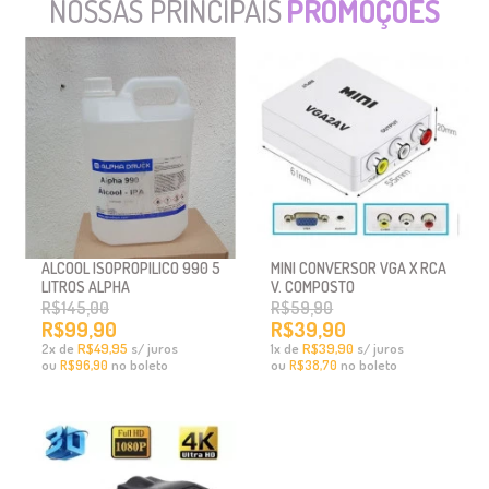
NOSSAS PRINCIPAIS
PROMOÇÕES
ALCOOL ISOPROPILICO 990 5
MINI CONVERSOR VGA X RCA
LITROS ALPHA
V. COMPOSTO
R$145,00
R$59,90
R$99,90
R$39,90
x
de
R$49,95
s/ juros
x
de
R$39,90
s/ juros
2
1
ou
no boleto
ou
no boleto
R$96,90
R$38,70