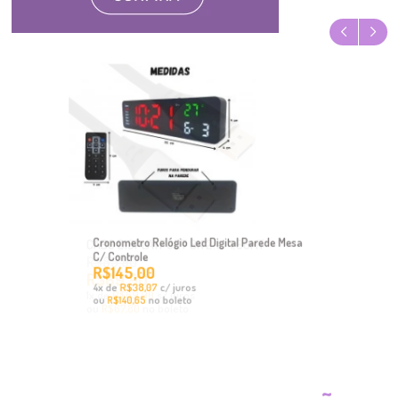
Cronometro Relógio Led Digital Parede Mesa
C/ Controle
R$145,00
x
de
R$38,07
c/ juros
4
ou
no boleto
R$140,65