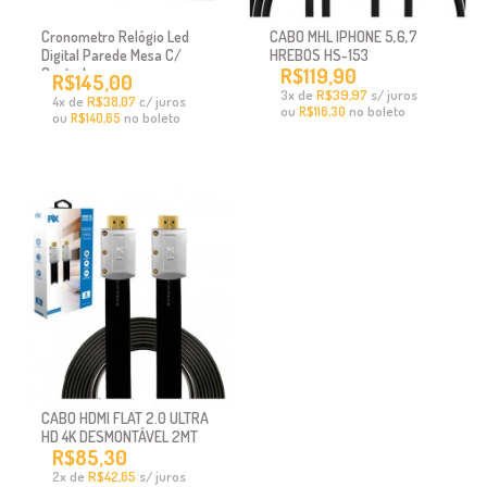
Cronometro Relógio Led
CABO MHL IPHONE 5,6,7
Digital Parede Mesa C/
HREBOS HS-153
R$119,90
Controle
R$145,00
x
de
R$39,97
s/ juros
3
x
de
R$38,07
c/ juros
4
ou
no boleto
R$116,30
ou
no boleto
R$140,65
CABO HDMI FLAT 2.0 ULTRA
HD 4K DESMONTÁVEL 2MT
R$85,30
x
de
R$42,65
s/ juros
2