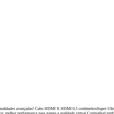
lidades avançadas! Cabo HDMI X HDMI 0,5 centimetrosSuper Ult
 melhor performance para games e realidade virtual Compatível també