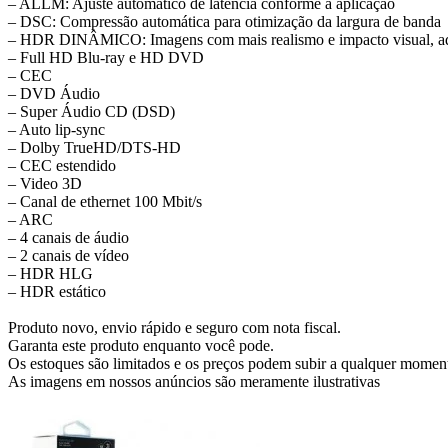
– ALLM: Ajuste automático de latência conforme a aplicação
– DSC: Compressão automática para otimização da largura de banda
– HDR DINÂMICO: Imagens com mais realismo e impacto visual, ad
– Full HD Blu-ray e HD DVD
– CEC
– DVD Áudio
– Super Áudio CD (DSD)
– Auto lip-sync
– Dolby TrueHD/DTS-HD
– CEC estendido
– Video 3D
– Canal de ethernet 100 Mbit/s
– ARC
– 4 canais de áudio
– 2 canais de vídeo
– HDR HLG
– HDR estático
Produto novo, envio rápido e seguro com nota fiscal.
Garanta este produto enquanto você pode.
Os estoques são limitados e os preços podem subir a qualquer momen
As imagens em nossos anúncios são meramente ilustrativas