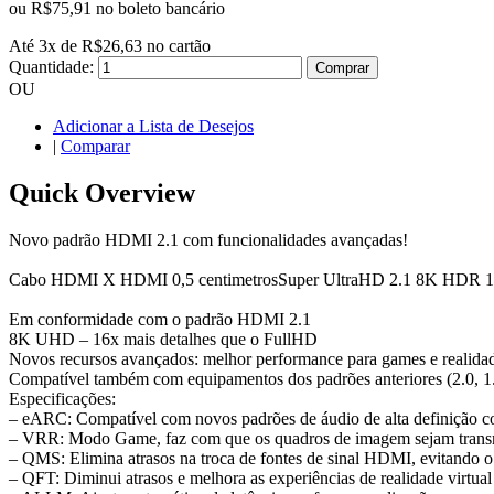
ou
R$75,91
no boleto bancário
Até
3
x de
R$26,63
no cartão
Quantidade:
Comprar
OU
Adicionar a Lista de Desejos
|
Comparar
Quick Overview
Novo padrão HDMI 2.1 com funcionalidades avançadas!
Cabo HDMI X HDMI 0,5 centimetrosSuper UltraHD 2.1 8K HDR 
Em conformidade com o padrão HDMI 2.1
8K UHD – 16x mais detalhes que o FullHD
Novos recursos avançados: melhor performance para games e realidad
Compatível também com equipamentos dos padrões anteriores (2.0, 1.
Especificações:
– eARC: Compatível com novos padrões de áudio de alta definiçã
– VRR: Modo Game, faz com que os quadros de imagem sejam transmiti
– QMS: Elimina atrasos na troca de fontes de sinal HDMI, evitando o
– QFT: Diminui atrasos e melhora as experiências de realidade virtual