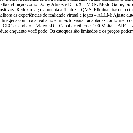
e alta definição como Dolby Atmos e DTS:X – VRR: Modo Game, faz c
ositivos. Reduz o lag e aumenta a fluidez – QMS: Elimina atrasos na tr
elhora as experiências de realidade virtual e jogos – ALLM: Ajuste a
 Imagens com mais realismo e impacto visual, adaptadas conforme 
EC estendido – Video 3D – Canal de ethernet 100 Mbit/s – ARC – 4
roduto enquanto você pode. Os estoques são limitados e os preços pod