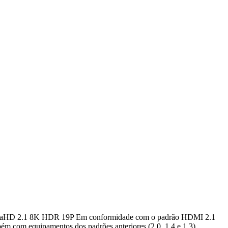
raHD 2.1 8K HDR 19P Em conformidade com o padrão HDMI 2.1
m com equipamentos dos padrões anteriores (2.0, 1.4 e 1.3)