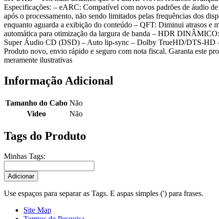
Especificações: – eARC: Compatível com novos padrões de áudio d
após o processamento, não sendo limitados pelas frequências dos disp
enquanto aguarda a exibição do conteúdo – QFT: Diminui atrasos e m
automática para otimização da largura de banda – HDR DINÂMICO:
Super Áudio CD (DSD) – Auto lip-sync – Dolby TrueHD/DTS-HD – C
Produto novo, envio rápido e seguro com nota fiscal. Garanta este p
meramente ilustrativas
Informação Adicional
Tamanho do Cabo
Não
Video
Não
Tags do Produto
Minhas Tags:
Adicionar
Use espaços para separar as Tags. E aspas simples (') para frases.
Site Map
Termos de Pesquisa