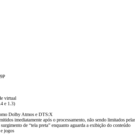
19P
e virtual
4 e 1.3)
o como Dolby Atmos e DTS:X
dos imediatamente após o processamento, não sendo limitados pelas f
 surgimento de “tela preta” enquanto aguarda a exibição do conteúdo
 e jogos