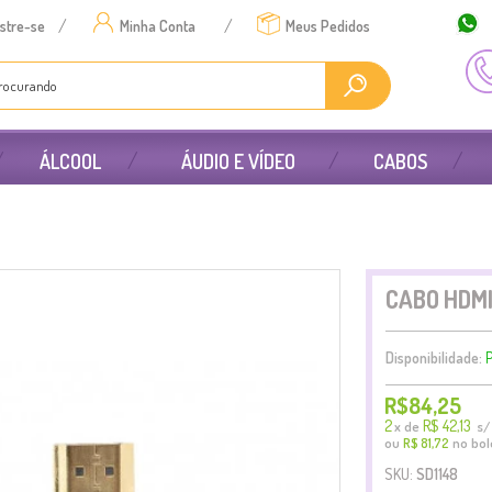
/
/
stre-se
Minha Conta
Meus Pedidos
ÁLCOOL
ÁUDIO E VÍDEO
CABOS
CABO HDMI
Disponibilidade:
P
R$84,25
2
R$ 42,13
x
de
s/ 
ou
no bol
R$ 81,72
SKU:
SD1148