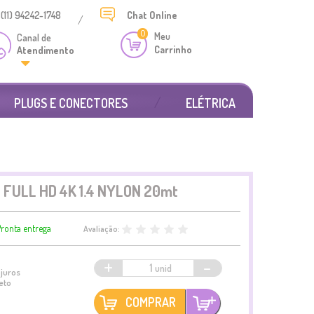
(11) 94242-1748
Chat
Online
/
0
Meu
Canal de
Carrinho
Atendimento
PLUGS E CONECTORES
ELÉTRICA
 FULL HD 4K 1.4 NYLON 20mt
ronta entrega
Avaliação:
+
-
juros
eto
COMPRAR