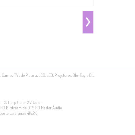
ames, TVs de Plasma, LCD, LED, Projetores, Blu-Ray e Etc.
 CD Deep Color X.V Color
ueHD Bitstream de DTS HD Master Áudio
orte para sinais 4Kx2K