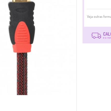
Veja outras for
CAL
e o no