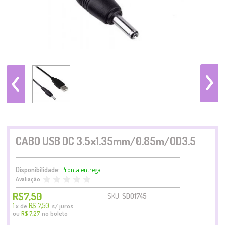
CABO USB DC 3.5x1.35mm/0.85m/OD3.5
Disponibilidade:
Pronta entrega
Avaliação:
R$7,50
SKU:
SD01745
1
R$ 7,50
x
de
s/ juros
ou
no boleto
R$ 7,27