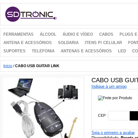
FERRAMENTAS
ÁLCOOL
ÁUDIO E VÍDEO
CABOS
PLUGS E
ANTENA E ACESSÓRIOS
SOLDARIA
ITENS P/ CELULAR
FON
SUPORTES
TELEFONIA
ANTENAS E ACESSÓRIOS
LED
CO
Início
/
CABO USB GUITAR LINK
CABO USB GUIT
Indique à um amigo
CEP :
Seja o primeiro a avaliar
Disponibilidade:
Pronta e