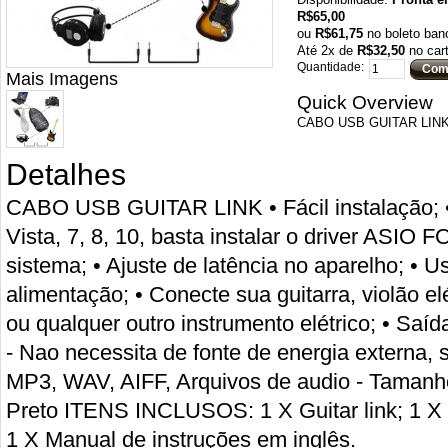
R$65,00
ou
R$61,75
no boleto ban
Até
2
x de
R$32,50
no car
Quantidade:
Com
Mais Imagens
Quick Overview
CABO USB GUITAR LIN
Detalhes
CABO USB GUITAR LINK • Fácil instalação; 
Vista, 7, 8, 10, basta instalar o driver ASI
sistema; • Ajuste de latência no aparelho; • 
alimentação; • Conecte sua guitarra, violão el
ou qualquer outro instrumento elétrico; • Saíd
- Nao necessita de fonte de energia externa,
MP3, WAV, AIFF, Arquivos de audio - Tamanho
Preto ITENS INCLUSOS: 1 X Guitar link; 1 X 
1 X Manual de instruções em inglês.