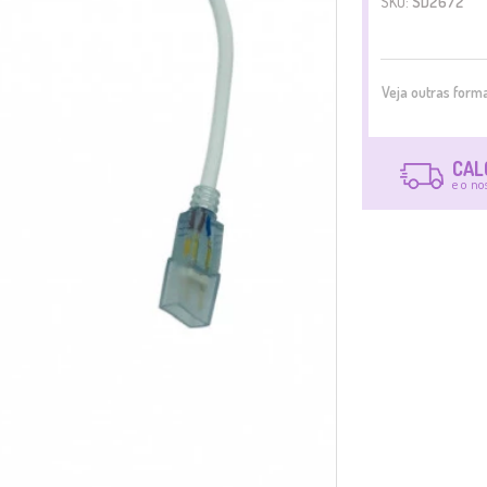
SKU:
SD2672
Veja outras for
CAL
e o no