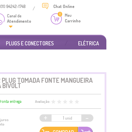
(11) 94242-1748
Chat
Online
/
0
Meu
Canal de
Carrinho
Atendimento
PLUGS E CONECTORES
ELÉTRICA
 PLUG TOMADA FONTE MANGUEIRA
 BIVOLT
ronta entrega
Avaliação:
+
-
juros
eto