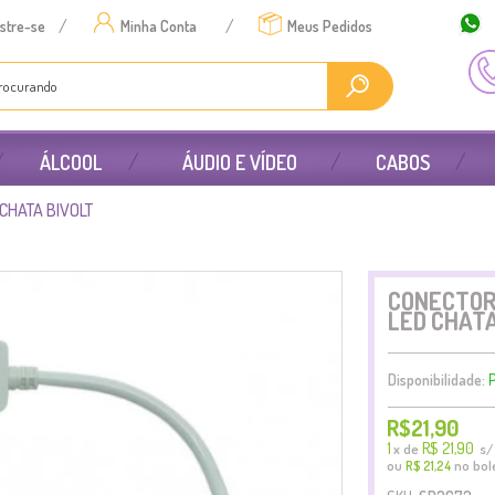
/
/
stre-se
Minha Conta
Meus Pedidos
ÁLCOOL
ÁUDIO E VÍDEO
CABOS
CHATA BIVOLT
CONECTOR
LED CHATA
Disponibilidade:
P
R$21,90
1
R$ 21,90
x
de
s/ 
ou
no bol
R$ 21,24