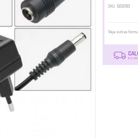
SKU:
SD1293
Veja outras for
CAL
e o no