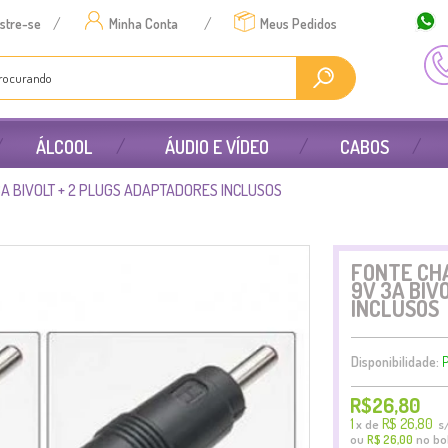
/
/
stre-se
Minha Conta
Meus Pedidos
ÁLCOOL
ÁUDIO E VÍDEO
CABOS
A BIVOLT + 2 PLUGS ADAPTADORES INCLUSOS
FONTE CH
9V 3A BIV
INCLUSOS
Disponibilidade:
P
R$26,80
1
R$ 26,80
x
de
s/
ou
no bo
R$ 26,00