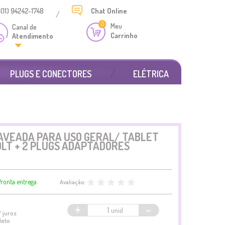
(11) 94242-1748
Chat
Online
/
0
Meu
Canal de
Carrinho
Atendimento
PLUGS E CONECTORES
ELÉTRICA
AVEADA PARA USO GERAL/ TABLET
OLT + 2 PLUGS ADAPTADORES
ronta entrega
Avaliação:
+
-
 juros
leto