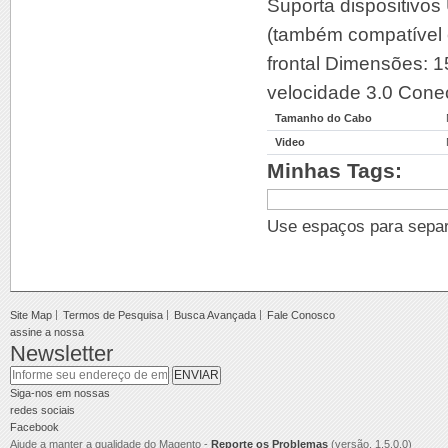
Suporta dispositivos
(também compatível 
frontal Dimensões: 
velocidade 3.0 Conec
Tamanho do Cabo
Video
Minhas Tags:
Use espaços para separa
Site Map
Termos de Pesquisa
Busca Avançada
Fale Conosco
assine a nossa
Newsletter
ENVIAR
Siga-nos em nossas
redes sociais
Facebook
Ajude a manter a qualidade do Magento -
Reporte os Problemas
(versão. 1.5.0.0)