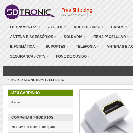
FERRAMENTAS
ÁLCOOL
ÁUDIO E VÍDEO
CABOS
ANTENA E ACESSÓRIOS
SOLDARIA
ITENS P/ CELULAR
INFORMÁTICA
SUPORTES
TELEFONIA
ANTENAS E A
SEGURANÇA / CFTV
FONE DE OUVIDO
Início
/
KEYSTONE HDMI P/ ESPELHO
MEU CARRINHO
0 item
COMPARAR PRODUTOS
You have no items to compare.