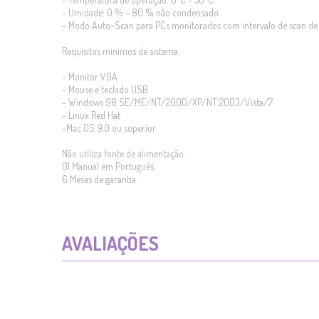
- Umidade: 0 % ~ 80 % não condensado
- Modo Auto-Scan para PCs monitorados com intervalo de scan de 
Requisitos mínimos de sistema:
- Monitor VGA
- Mouse e teclado USB
- Windows 98 SE/ME/NT/2000/XP/NT 2003/Vista/7
- Linux Red Hat
-Mac OS 9.0 ou superior
Não utiliza fonte de alimentação.
01 Manual em Português.
6 Meses de garantia.
AVALIAÇÕES