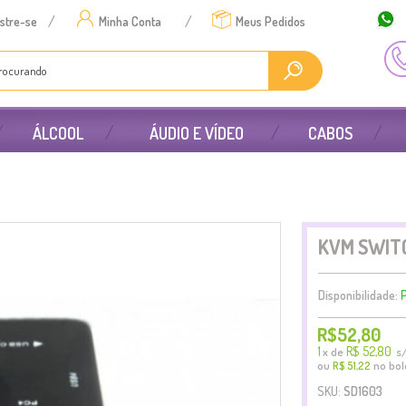
/
/
stre-se
Minha Conta
Meus Pedidos
ÁLCOOL
ÁUDIO E VÍDEO
CABOS
KVM SWIT
Disponibilidade:
P
R$52,80
1
R$ 52,80
x
de
s/
ou
no bol
R$ 51,22
SKU:
SD1603