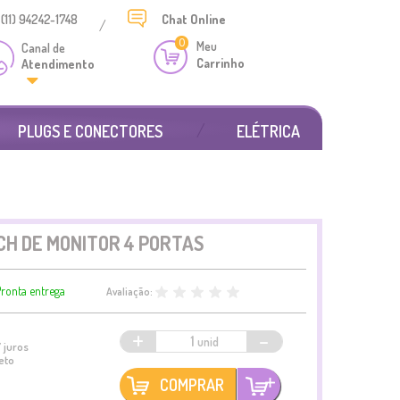
(11) 94242-1748
Chat
Online
/
0
Meu
Canal de
Carrinho
Atendimento
PLUGS E CONECTORES
ELÉTRICA
CH DE MONITOR 4 PORTAS
ronta entrega
Avaliação:
+
-
 juros
eto
COMPRAR