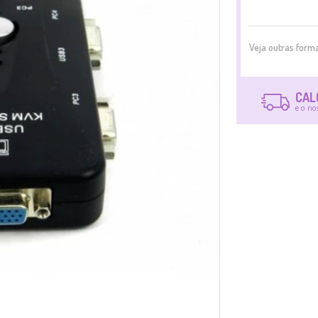
Veja outras for
CAL
e o no