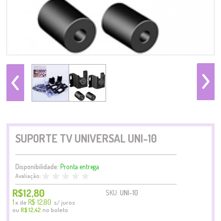
SUPORTE TV UNIVERSAL UNI-10
Disponibilidade:
Pronta entrega
Avaliação:
R$12,80
SKU:
UNI-10
1
R$ 12,80
x
de
s/ juros
ou
no boleto
R$ 12,42