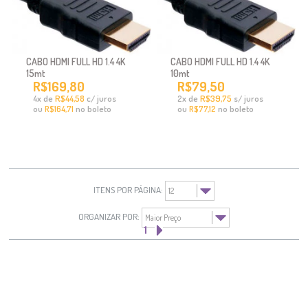
CABO HDMI FULL HD 1.4 4K
CABO HDMI FULL HD 1.4 4K
15mt
10mt
R$169,80
R$79,50
x
de
R$44,58
c/ juros
x
de
R$39,75
s/ juros
4
2
ou
no boleto
ou
no boleto
R$164,71
R$77,12
ITENS POR PÁGINA:
ORGANIZAR POR:
1