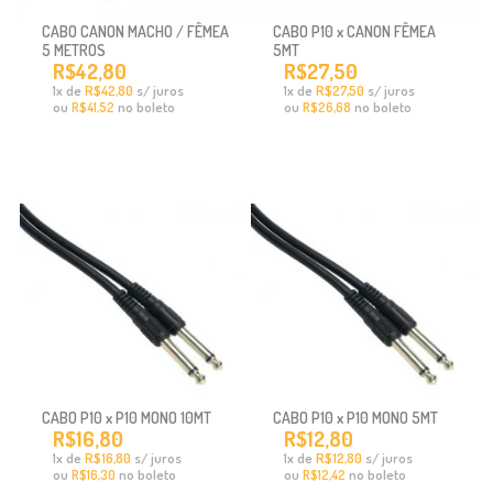
CABO CANON MACHO / FÊMEA
CABO P10 x CANON FÊMEA
5 METROS
5MT
R$42,80
R$27,50
x
de
R$42,80
s/ juros
x
de
R$27,50
s/ juros
1
1
ou
no boleto
ou
no boleto
R$41,52
R$26,68
CABO P10 x P10 MONO 10MT
CABO P10 x P10 MONO 5MT
R$16,80
R$12,80
x
de
R$16,80
s/ juros
x
de
R$12,80
s/ juros
1
1
ou
no boleto
ou
no boleto
R$16,30
R$12,42