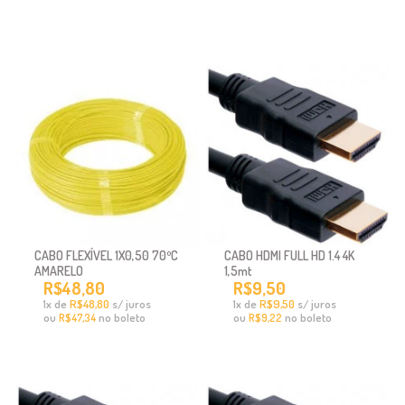
CABO FLEXÍVEL 1X0,50 70ºC
CABO HDMI FULL HD 1.4 4K
AMARELO
1,5mt
R$48,80
R$9,50
x
de
R$48,80
s/ juros
x
de
R$9,50
s/ juros
1
1
ou
no boleto
ou
no boleto
R$47,34
R$9,22