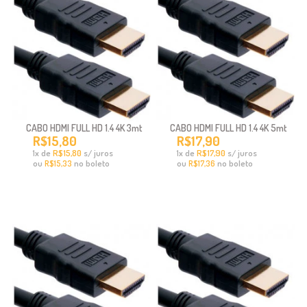
CABO HDMI FULL HD 1.4 4K 3mt
CABO HDMI FULL HD 1.4 4K 5mt
R$15,80
R$17,90
x
de
R$15,80
s/ juros
x
de
R$17,90
s/ juros
1
1
ou
no boleto
ou
no boleto
R$15,33
R$17,36