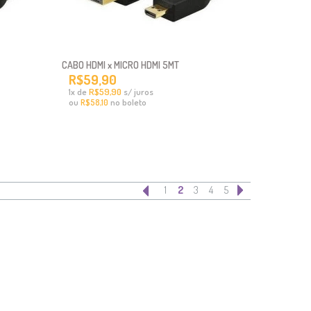
CABO HDMI x MICRO HDMI 5MT
R$59,90
x
de
R$59,90
s/ juros
1
ou
no boleto
R$58,10
1
2
3
4
5