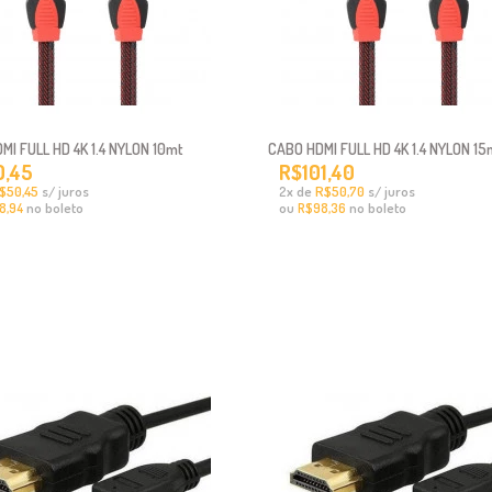
MI FULL HD 4K 1.4 NYLON 10mt
CABO HDMI FULL HD 4K 1.4 NYLON 15
0,45
R$101,40
$50,45
s/ juros
x
de
R$50,70
s/ juros
2
no boleto
ou
no boleto
8,94
R$98,36