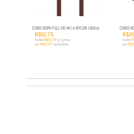
CABO HDMI FULL HD 4K 1.4 NYLON 1,80mt
CABO HD
R$12,75
R$2
x
de
R$12,75
s/ juros
x
de
R
1
1
ou
no boleto
ou
R$12,37
R$2