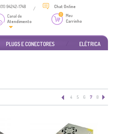
(11) 94242-1748
Chat
Online
/
0
Meu
Canal de
Carrinho
Atendimento
PLUGS E CONECTORES
ELÉTRICA
4
5
6
7
8