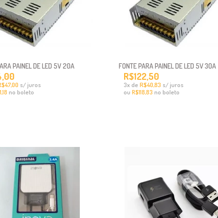
ARA PAINEL DE LED 5V 20A
FONTE PARA PAINEL DE LED 5V 30A
4,00
R$122,50
R$47,00
s/ juros
x
de
R$40,83
s/ juros
3
no boleto
ou
no boleto
,18
R$118,83