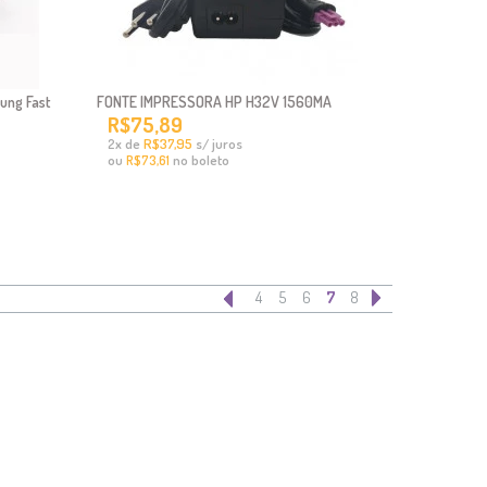
ung Fast
FONTE IMPRESSORA HP H32V 1560MA
R$75,89
x
de
R$37,95
s/ juros
2
ou
no boleto
R$73,61
4
5
6
7
8