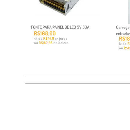
FONTE PARA PAINEL DE LED 5V 50A
Carrega
R$168,00
entradas
R$18
x
de
R$44,11
c/ juros
4
ou
no boleto
R$162,96
x
de
R
1
ou
R$1