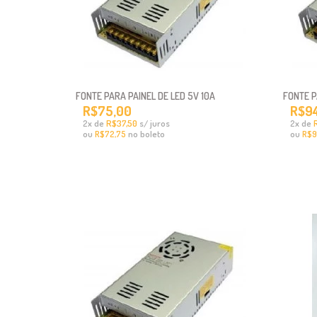
FONTE PARA PAINEL DE LED 5V 10A
FONTE P
R$75,00
R$9
x
de
R$37,50
s/ juros
x
de
2
2
ou
no boleto
ou
R$72,75
R$91