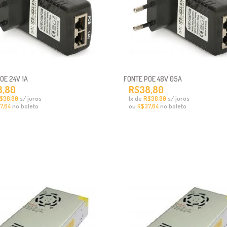
OE 24V 1A
FONTE POE 48V 05A
8,80
R$38,80
$38,80
s/ juros
x
de
R$38,80
s/ juros
1
no boleto
ou
no boleto
7,64
R$37,64