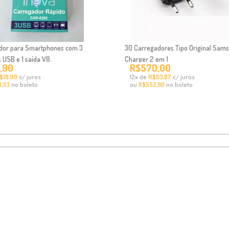
dor para Smartphones com 3
30 Carregadores Tipo Original Sams
 USB e 1 saída V8.
Charger 2 em 1
,90
R$570,00
$18,90
s/ juros
x
de
R$53,87
c/ juros
12
no boleto
ou
no boleto
8,33
R$552,90