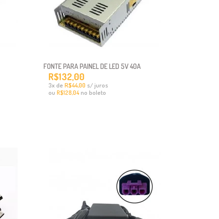
FONTE PARA PAINEL DE LED 5V 40A
R$132,00
x
de
R$44,00
s/ juros
3
ou
no boleto
R$128,04