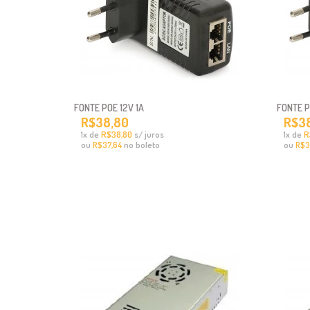
FONTE POE 12V 1A
FONTE P
R$38,80
R$3
x
de
R$38,80
s/ juros
x
de
R
1
1
ou
no boleto
ou
R$37,64
R$3