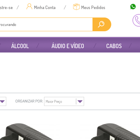
/
/
stre-se
Minha Conta
Meus Pedidos
ÁLCOOL
ÁUDIO E VÍDEO
CABOS
ORGANIZAR POR: