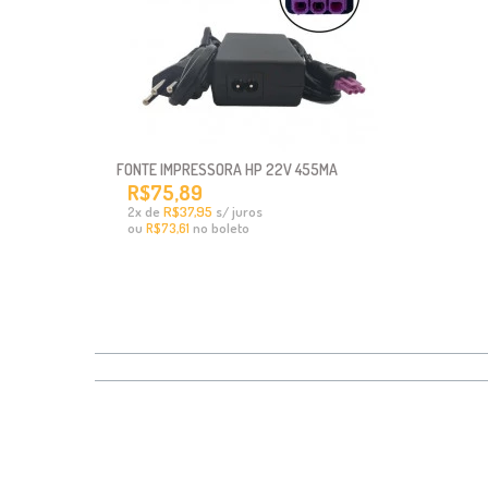
FONTE IMPRESSORA HP 22V 455MA
R$75,89
x
de
R$37,95
s/ juros
2
ou
no boleto
R$73,61