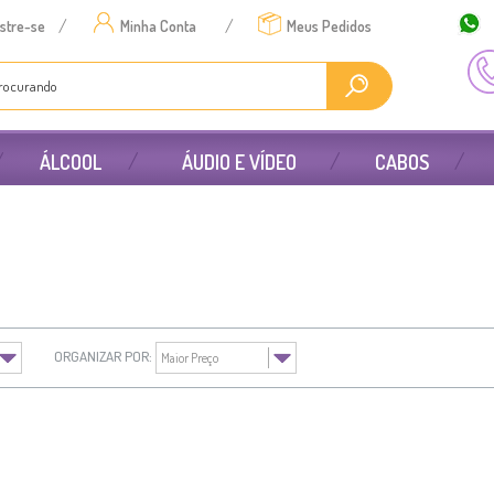
/
/
stre-se
Minha Conta
Meus Pedidos
ÁLCOOL
ÁUDIO E VÍDEO
CABOS
ORGANIZAR POR: