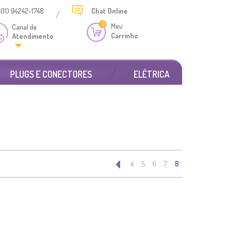
(11) 94242-1748
Chat
Online
/
0
Meu
Canal de
Carrinho
Atendimento
PLUGS E CONECTORES
ELÉTRICA
4
5
6
7
8